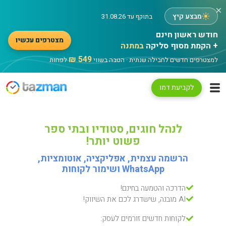
×
מבצע קיץ
בתוקף עד 31.08.26
מצטרפים עכשיו
+ הקמת מסוף סליקה
במתנה
549 ₪
למצטרפים חדשים לחבילה שנתית · הטבה בשווי
לפחות
לקביעת דמו
לנהל חוגים, סטודיו ובתי ספר
פשוט יותר!
הרשמה עצמית, אפליקציה, אוטומציות,
WhatsApp ושימור לקוחות
הדרכה והטמעה בחינם!
AI מובנה, שישדרג לכם את השיווק!
לקוחות חדשים זורמים לעסק: